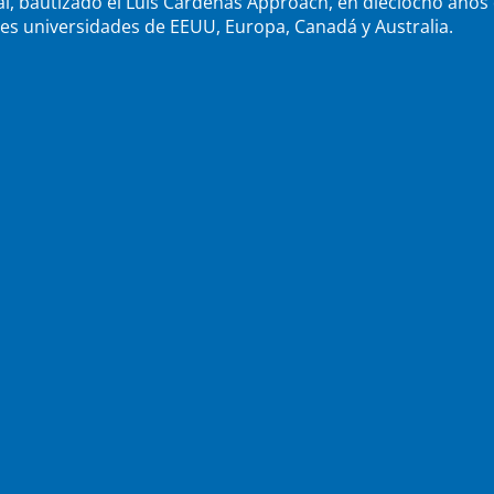
al, bautizado el Luis Cardenas Approach, en dieciocho años
res universidades de EEUU, Europa, Canadá y Australia.