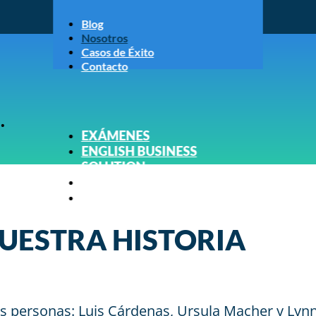
Blog
Nosotros
Casos de Éxito
Contacto
.
EXÁMENES
ENGLISH BUSINESS
SOLUTION
INGLÉS
LCC
UESTRA HISTORIA
es personas: Luis Cárdenas, Ursula Macher y Lynn