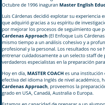
Octubre de 1996 inaguran
Master English Edu
Luis Cárdenas decidió explotar su experiencia 
que adquirió gracias a su espíritu de investiga
por mejorar los procesos de seguimiento que pe
Cardenas Approach
(El Enfoque Luis Cárdenas)
mismo tiempo a un análisis cohesivo y a profund
profesional y la personal. Los resultados no se
entrenar cuidadosamente a un selecto staff de 
verdaderos especialistas en la preparación par
Hoy en día,
MASTER COACH
es una institución
efectiva del idioma Inglés de nivel académico, 
Cardenas Approach
, proveemos la preparació
grado en USA, Canadá, Australia o Europa.
Estamos en capacidad de preparar a un alumno s