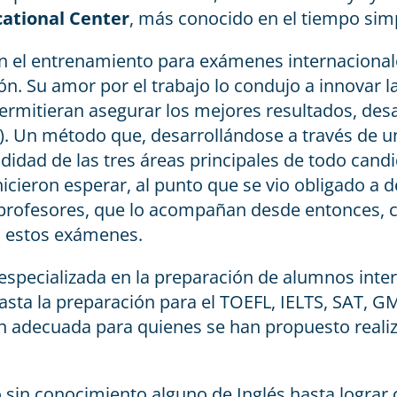
cational Center
, más conocido en el tiempo si
en el entrenamiento para exámenes internacionale
ción. Su amor por el trabajo lo condujo a innovar
rmitieran asegurar los mejores resultados, desa
. Un método que, desarrollándose a través de un 
idad de las tres áreas principales de todo candi
 hicieron esperar, al punto que se vio obligado a
profesores, que lo acompañan desde entonces, co
a estos exámenes.
 especializada en la preparación de alumnos inte
hasta la preparación para el TOEFL, IELTS, SAT, G
n adecuada para quienes se han propuesto realiz
in conocimiento alguno de Inglés hasta lograr c